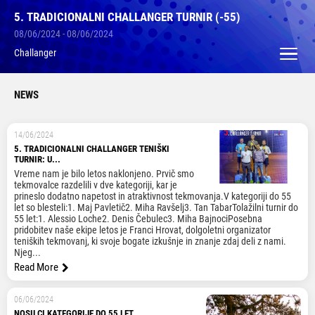
5. TRADICIONALNI CHALLANGER TURNIR (-55)
08/06/2024 - 08/06/2024
Challanger
NEWS
14/06/2024
5. TRADICIONALNI CHALLANGER TENIŠKI
TURNIR: U...
Vreme nam je bilo letos naklonjeno. Prvič smo
tekmovalce razdelili v dve kategoriji, kar je
prineslo dodatno napetost in atraktivnost tekmovanja.V kategoriji do 55
let so blesteli:1. Maj Pavletič2. Miha Ravšelj3. Tan TabarTolažilni turnir do
55 let:1. Alessio Loche2. Denis Čebulec3. Miha BajnociPosebna
pridobitev naše ekipe letos je Franci Hrovat, dolgoletni organizator
teniških tekmovanj, ki svoje bogate izkušnje in znanje zdaj deli z nami.
Njeg...
Read More
06/06/2024
NOSILCI KATEGORIJE DO 55 LET...