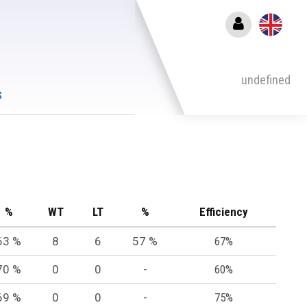
undefined
s
%
WT
LT
%
Efficiency
63 %
8
6
57 %
67%
70 %
0
0
-
60%
69 %
0
0
-
75%