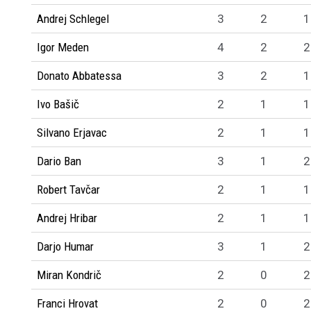
Andrej Schlegel
3
2
1
Igor Meden
4
2
2
Donato Abbatessa
3
2
1
Ivo Bašič
2
1
1
Silvano Erjavac
2
1
1
Dario Ban
3
1
2
Robert Tavčar
2
1
1
Andrej Hribar
2
1
1
Darjo Humar
3
1
2
Miran Kondrič
2
0
2
Franci Hrovat
2
0
2