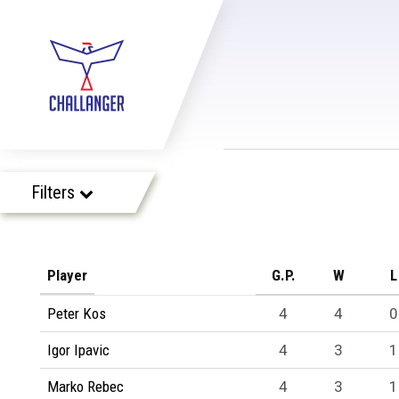
Filters
Player
G.P.
W
L
Peter Kos
4
4
0
Igor Ipavic
4
3
1
Marko Rebec
4
3
1