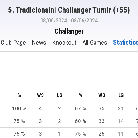
5. Tradicionalni Challanger Turnir (+55)
08/06/2024 - 08/06/2024
Challanger
Statistic
Club Page
News
Knockout
All Games
%
WS
LS
%
WG
LG
100 %
4
2
67 %
35
21
75 %
3
2
60 %
33
14
75 %
3
1
75 %
25
11